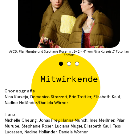
Termine
Sie haben sich erfolgreich
Choreografen
Compagnien
Aktuelles
AYCD: Pilar Murube und Stephanie Roser in „2+ 2 = 4“ von Nina Kurzeja // Foto: Ian
für den TanzSzene Baden-
ert
Ehmert
Mic
Freie Ensembles
Institutionen
Württemberg Newsletter
Über uns
28.06.2026
angemeldet.
Fachtag "Tanz und Care" in
Lokale Netzwerke
Profil
Mitwirkende
Kooperation mit Dachverband
Danke!
Tanz und Roxy Ulm
Der Verein
Choreografie
7
Nina Kurzeja, Domenico Strazzeri, Eric Trottier, Elisabeth Kaul,
Satzung
7
Nadine Holländer/Daniela Wörner
Aktivitäten
Community
Tagungen und Symposien
Tanz
Michelle Cheung, Jonas Frey, Hanna Münch, Ines Meißner, Pilar
Projekte
Veranstaltungen
Murube, Stephanie Roser, Luciana Mugei, Elisabeth Kaul, Tess
4
Lucassen, Nadine Holländer, Daniela Wörner
Tanz in der Fläche
2
Workshops und Fortbildungen
2