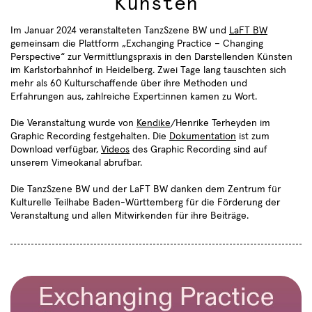
Künsten
Im Januar 2024 veranstalteten TanzSzene BW und
LaFT BW
gemeinsam die Plattform „Exchanging Practice – Changing
Perspective“ zur Vermittlungspraxis in den Darstellenden Künsten
im Karlstorbahnhof in Heidelberg. Zwei Tage lang tauschten sich
mehr als 60 Kulturschaffende über ihre Methoden und
Erfahrungen aus, zahlreiche Expert:innen kamen zu Wort.
Termine
Sie haben sich erfolgreich
Choreografen
Compagnien
Aktuelles
Die Veranstaltung wurde von
Kendike
/Henrike Terheyden im
für den TanzSzene Baden-
Graphic Recording festgehalten. Die
Dokumentation
ist zum
Freie Ensembles
Institutionen
Württemberg Newsletter
Über uns
Download verfügbar,
Videos
des Graphic Recording sind auf
28.06.2026
angemeldet.
Fachtag "Tanz und Care" in
unserem Vimeokanal abrufbar.
Lokale Netzwerke
Profil
Kooperation mit Dachverband
Danke!
Die TanzSzene BW und der LaFT BW danken dem Zentrum für
Tanz und Roxy Ulm
Der Verein
Kulturelle Teilhabe Baden-Württemberg für die Förderung der
Veranstaltung und allen Mitwirkenden für ihre Beiträge.
7
Satzung
7
Aktivitäten
Community
Tagungen und Symposien
Projekte
Veranstaltungen
4
Tanz in der Fläche
2
Workshops und Fortbildungen
2