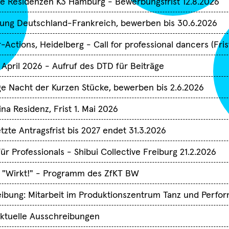
e Residenzen K3 Hamburg - Bewerbungsfrist 12.8.2026
rung Deutschland-Frankreich, bewerben bis 30.6.2026
-Actions, Heidelberg - Call for professional dancers (Frist
 April 2026 - Aufruf des DTD für Beiträge
ge Nacht der Kurzen Stücke, bewerben bis 2.6.2026
ina Residenz, Frist 1. Mai 2026
tzte Antragsfrist bis 2027 endet 31.3.2026
Termine
Sie haben sich erfolgr
Choreografen
Compagnien
Freie En
für den TanzSzene Bad
ür Professionals - Shibui Collective Freiburg 21.2.2026
Institutionen
Lokale Netzwer
Württemberg Newslett
 "Wirkt!" - Programm des ZfKT BW
angemeldet.
28.06.2026
eibung: Mitarbeit im Produktionszentrum Tanz und Perfo
Fachtag "Tanz und
Danke!
Care" in Kooperatio
ktuelle Ausschreibungen
mit Dachverband Tan