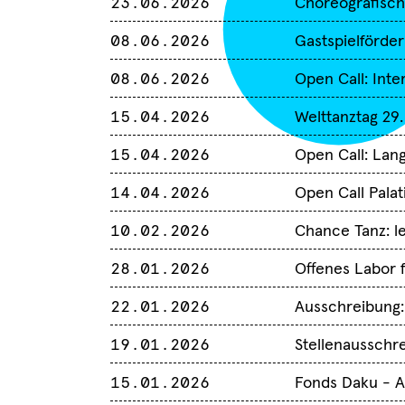
23.06.2026
Choreografisch
08.06.2026
Gastspielförde
08.06.2026
Open Call: Inter
15.04.2026
Welttanztag 29.
15.04.2026
Open Call: Lan
14.04.2026
Open Call Palat
10.02.2026
Chance Tanz: le
28.01.2026
Offenes Labor f
22.01.2026
Ausschreibung:
19.01.2026
Stellenausschr
15.01.2026
Fonds Daku - A