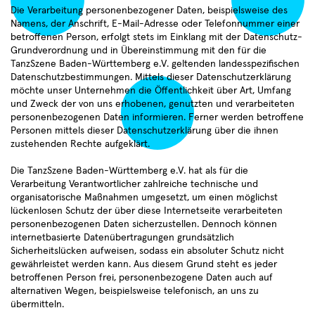
Die Verarbeitung personenbezogener Daten, beispielsweise des
Namens, der Anschrift, E-Mail-Adresse oder Telefonnummer einer
betroffenen Person, erfolgt stets im Einklang mit der Datenschutz-
Grundverordnung und in Übereinstimmung mit den für die
TanzSzene Baden-Württemberg e.V. geltenden landesspezifischen
Datenschutzbestimmungen. Mittels dieser Datenschutzerklärung
möchte unser Unternehmen die Öffentlichkeit über Art, Umfang
und Zweck der von uns erhobenen, genutzten und verarbeiteten
Termine
Sie haben sich erfolgreich
Choreografen
Compagnien
Aktuelles
personenbezogenen Daten informieren. Ferner werden betroffene
für den TanzSzene Baden-
Personen mittels dieser Datenschutzerklärung über die ihnen
Freie Ensembles
Institutionen
Württemberg Newsletter
zustehenden Rechte aufgeklärt.
Über uns
28.06.2026
angemeldet.
Fachtag "Tanz und Care" in
Lokale Netzwerke
Die TanzSzene Baden-Württemberg e.V. hat als für die
Profil
Kooperation mit Dachverband
Verarbeitung Verantwortlicher zahlreiche technische und
Danke!
Tanz und Roxy Ulm
Der Verein
organisatorische Maßnahmen umgesetzt, um einen möglichst
lückenlosen Schutz der über diese Internetseite verarbeiteten
7
Satzung
personenbezogenen Daten sicherzustellen. Dennoch können
7
internetbasierte Datenübertragungen grundsätzlich
Sicherheitslücken aufweisen, sodass ein absoluter Schutz nicht
Aktivitäten
Community
Tagungen und Symposien
gewährleistet werden kann. Aus diesem Grund steht es jeder
betroffenen Person frei, personenbezogene Daten auch auf
Projekte
Veranstaltungen
4
alternativen Wegen, beispielsweise telefonisch, an uns zu
Tanz in der Fläche
übermitteln.
Workshops und Fortbildungen
5