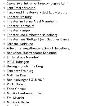
Szene 2wei Inklusive Tanzcompagnie Lahr
TanzAreal Karlsruhe
Tanz- und Theaterwerkstatt Ludwigsburg
Theater Freiburg
Theater im Felina Areal Mannheim
Theater Pforzheim
Theater Rampe
Theater und Orchester Heidelberg
Termine
Sie haben sich erfolgreich
Choreografen
Compagnien
Aktuelles
Theaterhaus Stuttgart (mit Gauthier Dance)
für den TanzSzene Baden-
Tollhaus Karlsruhe
Freie Ensembles
Institutionen
Württemberg Newsletter
AHA-Unterwegstheater gGmbH Heidelberg
Über uns
28.06.2026
angemeldet.
Badisches Staatstheater Karlsruhe
Fachtag "Tanz und Care" in
Lokale Netzwerke
EinTanzHaus Mannheim
Profil
Kooperation mit Dachverband
PACT Tübingen
Danke!
Tanz und Roxy Ulm
Der Verein
Bewegungs-Art Freiburg
Tanznetz Freiburg
7
Satzung
Matthias Kass
7
Bea Kießlinger
† 31.5.2022
Phillip Koban
Aktivitäten
Community
Tagungen und Symposien
Edan Gorlicki
Monika Heeber-Knobloch
Projekte
Veranstaltungen
4
Emi Miyoshi
Tanz in der Fläche
Monica Gillette
2
Workshops und Fortbildungen
2