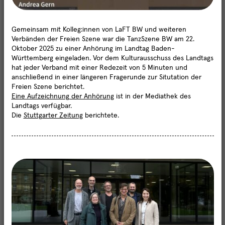
Choreografische Residenzen K3 Hamburg - Bewerbungsfrist
12.8.2026
Gemeinsam mit Kolleg:innen von LaFT BW und weiteren
08.06.2026
Verbänden der Freien Szene war die TanzSzene BW am 22.
Gastspielförderung Deutschland-Frankreich, bewerben bis
Oktober 2025 zu einer Anhörung im Landtag Baden-
30.6.2026
Württemberg eingeladen. Vor dem Kulturausschuss des Landtags
hat jeder Verband mit einer Redezeit von 5 Minuten und
08.06.2026
Termine
anschließend in einer längeren Fragerunde zur Situtation der
Open Call: Inter-Actions, Heidelberg - Call for professional dancers
Aktuelles
Freien Szene berichtet.
(Frist 21.6.26)
Sie haben sich erfolgreich
Eine Aufzeichnung der Anhörung
ist in der Mediathek des
Choreografen
Compagnien
Über uns
für den TanzSzene Baden-
15.04.2026
Landtags verfügbar.
28.06.2026
Welttanztag 29. April 2026 - Aufruf des DTD für Beiträge
Freie Ensembles
Institutionen
Württemberg Newsletter
Die
Stuttgarter Zeitung
berichtete.
Fachtag "Tanz und Care" in
Profil
angemeldet.
Kooperation mit Dachverband
15.04.2026
Lokale Netzwerke
Tanz und Roxy Ulm
Open Call: Lange Nacht der Kurzen Stücke, bewerben bis 2.6.2026
Der Verein
Danke!
14.04.2026
Satzung
Open Call Palatina Residenz, Frist 1. Mai 2026
7
Aktivitäten
7
10.02.2026
Community
Tagungen und Symposien
Chance Tanz: letzte Antragsfrist bis 2027 endet 31.3.2026
Projekte
Veranstaltungen
28.01.2026
Tanz in der Fläche
Offenes Labor für Professionals - Shibui Collective Freiburg
Workshops und Fortbildungen
4