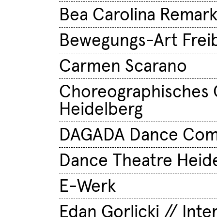
Bea Carolina Remar
Bewegungs-Art Frei
Carmen Scarano
Choreographisches
Heidelberg
DAGADA Dance Com
Dance Theatre Heid
E-Werk
Edan Gorlicki // Inte