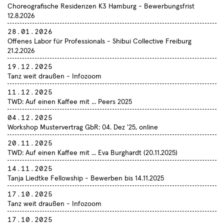
Choreografische Residenzen K3 Hamburg - Bewerbungsfrist
12.8.2026
28.01.2026
Offenes Labor für Professionals - Shibui Collective Freiburg
21.2.2026
19.12.2025
Termine
Tanz weit draußen - Infozoom
Sie haben sich erfolgreich
Choreografen
Compagnien
Aktuelles
für den TanzSzene Baden-
11.12.2025
Freie Ensembles
Institutionen
Württemberg Newsletter
TWD: Auf einen Kaffee mit ... Peers 2025
Über uns
28.06.2026
angemeldet.
Fachtag "Tanz und Care" in
Lokale Netzwerke
04.12.2025
Profil
Workshop Mustervertrag GbR: 04. Dez '25, online
Kooperation mit Dachverband
Danke!
Tanz und Roxy Ulm
Der Verein
20.11.2025
TWD: Auf einen Kaffee mit ... Eva Burghardt (20.11.2025)
7
Satzung
7
14.11.2025
Tanja Liedtke Fellowship - Bewerben bis 14.11.2025
Aktivitäten
Community
Tagungen und Symposien
17.10.2025
Projekte
Veranstaltungen
Tanz weit draußen - Infozoom
4
Tanz in der Fläche
2
Workshops und Fortbildungen
17.10.2025
2