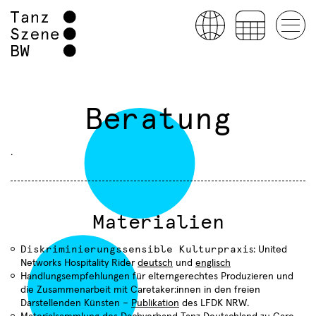
Beratung
.
Materialien
Diskriminierungssensible Kulturpraxi
s: United
Networks Hospitality Rider
deutsch
und
englisch
Handlungsempfehlungen für elterngerechtes Produzieren und
die Zusammenarbeit mit Caretaker:innen in den freien
Darstellenden Künsten –
Publikation
des LFDK NRW.