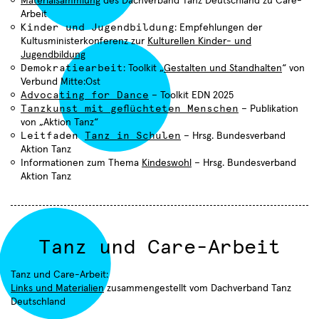
Materialsammlung
des Dachverband Tanz Deutschland zu Care-
Arbeit
Kinder und Jugendbildung
: Empfehlungen der
Kultusministerkonferenz zur
Kulturellen Kinder- und
Jugendbildung
Demokratiearbeit
: Toolkit „
Gestalten und Standhalten
“ von
Verbund Mitte:Ost
Advocating for Dance
– Toolkit EDN 2025
Termine
Tanzkunst mit geflüchteten Menschen
– Publikation
Sie haben sich erfolgreich
Choreografen
Compagnien
Aktuelles
von „Aktion Tanz“
für den TanzSzene Baden-
Leitfaden
Tanz in Schulen
– Hrsg. Bundesverband
Freie Ensembles
Institutionen
Württemberg Newsletter
Über uns
Aktion Tanz
28.06.2026
angemeldet.
Informationen zum Thema
Kindeswohl
– Hrsg. Bundesverband
Fachtag "Tanz und Care" in
Lokale Netzwerke
Profil
Aktion Tanz
Kooperation mit Dachverband
Danke!
Tanz und Roxy Ulm
Der Verein
7
Satzung
7
Tanz und Care-Arbeit
Aktivitäten
Community
Tagungen und Symposien
Tanz und Care-Arbeit:
Projekte
Veranstaltungen
Links und Materialien
zusammengestellt vom Dachverband Tanz
4
Deutschland
Tanz in der Fläche
2
Workshops und Fortbildungen
2