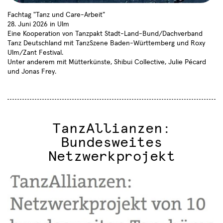
Fachtag "Tanz und Care-Arbeit"
28. Juni 2026 in Ulm
Eine Kooperation von Tanzpakt Stadt-Land-Bund/Dachverband
Tanz Deutschland mit TanzSzene Baden-Württemberg und Roxy
Ulm/Zant Festival.
Unter anderem mit Mütterkünste, Shibui Collective, Julie Pécard
und Jonas Frey.
Termine
Sie haben sich erfolgreich
Choreografen
Compagnien
Aktuelles
für den TanzSzene Baden-
Freie Ensembles
Institutionen
Württemberg Newsletter
Über uns
28.06.2026
angemeldet.
Fachtag "Tanz und Care" in
Lokale Netzwerke
Profil
TanzAllianzen:
Kooperation mit Dachverband
Danke!
Tanz und Roxy Ulm
Bundesweites
Der Verein
Netzwerkprojekt
7
Satzung
7
Aktivitäten
Community
Tagungen und Symposien
Projekte
Veranstaltungen
4
Tanz in der Fläche
2
Workshops und Fortbildungen
2