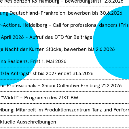
e Residenzen K3 Hamburg - Bewerbungsfrist 12.8.2026
rung Deutschland-Frankreich, bewerben bis 30.6.2026
-Actions, Heidelberg - Call for professional dancers (Frist
 April 2026 - Aufruf des DTD für Beiträge
ge Nacht der Kurzen Stücke, bewerben bis 2.6.2026
ina Residenz, Frist 1. Mai 2026
tzte Antragsfrist bis 2027 endet 31.3.2026
Termine
Sie haben sich erfolgr
Choreografen
Compagnien
Freie En
für den TanzSzene Bad
ür Professionals - Shibui Collective Freiburg 21.2.2026
Institutionen
Lokale Netzwer
Württemberg Newslett
 "Wirkt!" - Programm des ZfKT BW
angemeldet.
28.06.2026
eibung: Mitarbeit im Produktionszentrum Tanz und Perfo
Fachtag "Tanz und
Danke!
Care" in Kooperatio
ktuelle Ausschreibungen
mit Dachverband Tan