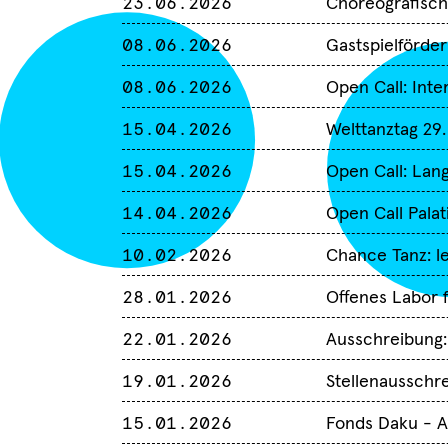
23.06.2026
Choreografisch
08.06.2026
Gastspielförde
08.06.2026
Open Call: Inter
15.04.2026
Welttanztag 29.
15.04.2026
Open Call: Lan
14.04.2026
Open Call Palat
10.02.2026
Chance Tanz: le
28.01.2026
Offenes Labor f
22.01.2026
Ausschreibung:
19.01.2026
Stellenausschr
15.01.2026
Fonds Daku - A